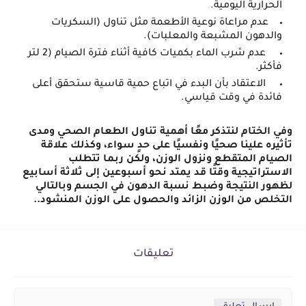
الحرارية اليومية.
عدم مراعاة نوعية الأطعمة مثل تناول (السكريات
والدهون المشبعة والمعلبات).
عدم شرب الماء بكميات كافية أثناء فترة الصيام (2 لتر
فأكثر.
الاعتقاد بأن البدء في اتباع حمية قاسية ستحقق أعلى
فائدة في وقت قياسي.
وفي الختام لنتذكر معًا أهمية تناول الطعام الصحي ومدى 
تأثيره علينا صحيًا ونفسيًا على حدٍ 
سواء، وكذلك علاقة 
الصيام المتقطع ونزول الوزن، ولكن ربما تتطلب 
الاستراتيجية وقتًا قد يمتد نحو أسبوعين إلى ثلاثة أسابيع 
لظهور النتيجة وضبط نسبة الدهون في الجسم وبالتالي 
التخلص من الوزن الزائد والحصول على الوزن المنشود.. 
تعليقات