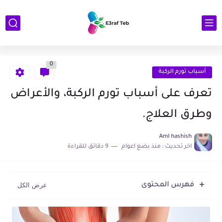
0
أسباب تورم الركبة
تعرف على أسباب تورم الركبة، والأعراض
وطرق العلاج.
Aml hashish
اخر تحديث :
منذ بضع اعوام
9 دقائق للقراءة
فهرس المحتوى